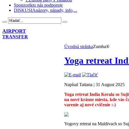
Sponzori
kto nás podporuje
DISKUSIA
názory, nápady, info,...
AIRPORT
TRANSFER
Úvodná stránka
Zumba®
Yoga retreat Ind
Napísal Tatiana
|
31 August 2025
Yoga retreat India Kerala so Suj
na nové krásne miesta, kde vás ča
varenie aj nové cvičenie :-)
Yogovy retreat na Maldivach so Su