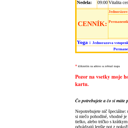
Nedela:
09:00
Vitalita ce
Jednorázová
Permanentk
CENNÍK:
Yoga
:
Jednorazova vstupen
Permanen
*
kliknutím na adresu sa zobrazí mapa
Pozor na vsetky moje
kartu.
Čo potrebujete a čo si mát
Nepotrebujete nič špeciálne: 
si niečo pohodlné, vhodné je 
tielko, alebo tričko s krátky
odvádzajú lepšie pot z pokožk