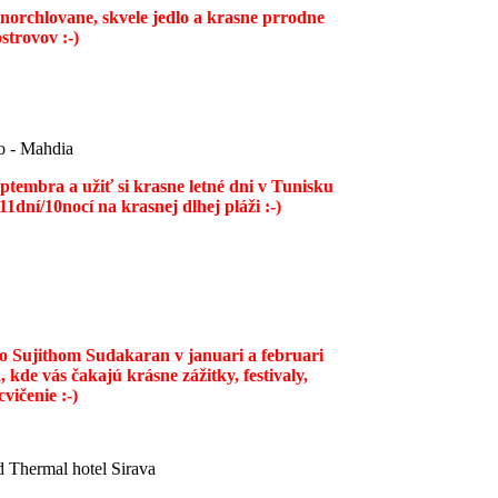
snorchlovane, skvele jedlo a krasne prrodne
strovov :-)
o - Mahdia
septembra a užiť si krasne letné dni v Tunisku
1dní/10nocí na krasnej dlhej pláži :-)
so Sujithom Sudakaran v januari a februari
 kde vás čakajú krásne zážitky, festivaly,
vičenie :-)
d Thermal hotel Sirava