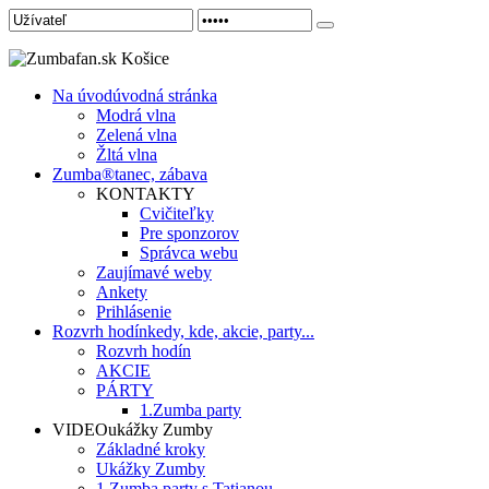
Na úvod
úvodná stránka
Modrá vlna
Zelená vlna
Žltá vlna
Zumba®
tanec, zábava
KONTAKTY
Cvičiteľky
Pre sponzorov
Správca webu
Zaujímavé weby
Ankety
Prihlásenie
Rozvrh hodín
kedy, kde, akcie, party...
Rozvrh hodín
AKCIE
PÁRTY
1.Zumba party
VIDEO
ukážky Zumby
Základné kroky
Ukážky Zumby
1.Zumba party s Tatianou