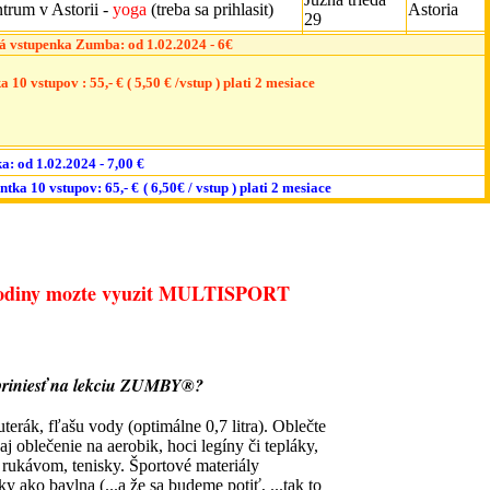
ntrum v Astorii -
yoga
(treba sa prihlasit)
Astoria
29
 vstupenka Zumba: od 1.02.2024 - 6€
a 10 vstupov :
55,- € ( 5,50 € /vstup ) plati 2 mesiace
ka:
od 1.02.2024 - 7,00 €
tka 10 vstupov: 65,- €
( 6,50€ / vstup ) plati 2 mesiace
 hodiny mozte vyuzit MULTISPORT
e priniesť na lekciu ZUMBY®?
uterák, fľašu vody (optimálne 0,7 litra). Oblečte
aj oblečenie na aerobik, hoci legíny či tepláky,
m rukávom, tenisky. Športové materiály
y ako bavlna (...a že sa budeme potiť, ...tak to