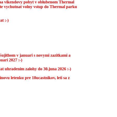
t na vikendovy pobyt v oblubenom Thermal
ozte vychutnat volny vstup do Thermal parku
t :-)
 Sujithom v januari s novymi zazitkami a
uari 2027 :-)
vat uhradenim zalohy do 30.juna 2026 :-)
vu letenku pre 18ucastnikov, leti sa z