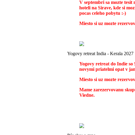
V septembri sa mozte tesi
hoteli na Sirave, kde si m
pocas celeho pobytu :-)
Miesto si uz mozte rezervova
Yogovy retreat India - Kerala 2027
Yogovy retreat do Indie so
novymi priatelmi opat v jan
Miesto si uz mozte rezervo
Mame zarezervovanu skupino
Viedne.