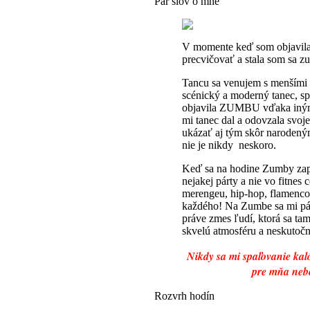
Pár slov o mne
V momente keď som objavila
precvičovať a stala som sa z
Tancu sa venujem s menšími 
scénický a moderný tanec, sp
objavila ZUMBU vďaka iným 
mi tanec dal a odovzala svoj
ukázať aj tým skôr narodený
nie je nikdy neskoro.
Keď sa na hodine Zumby zap
nejakej párty a nie vo fitnes 
merengeu, hip-hop, flamenco,
každého! Na Zumbe sa mi páči
práve zmes ľudí, ktorá sa tam
skvelú atmosféru a neskutoč
Nikdy sa mi spaľovanie kal
pre mňa neb
Rozvrh hodín