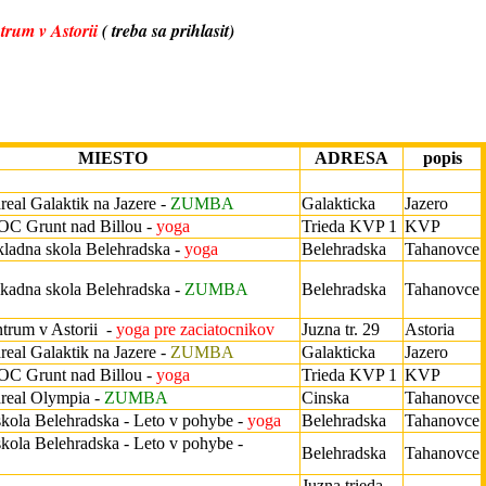
trum v Astorii
( treba sa prihlasit)
MIESTO
ADRESA
popis
real Galaktik na Jazere -
ZUMBA
Galakticka
Jazero
 OC Grunt nad Billou -
yoga
Trieda KVP 1
KVP
kladna skola Belehradska -
yoga
Belehradska
Tahanovce
lkadna skola Belehradska -
ZUMBA
Belehradska
Tahanovce
ntrum v Astorii -
yoga pre zaciatocnikov
Juzna tr. 29
Astoria
real Galaktik na Jazere -
ZUMBA
Galakticka
Jazero
 OC Grunt nad Billou -
yoga
Trieda KVP 1
KVP
areal Olympia -
ZUMBA
Cinska
Tahanovce
kola Belehradska - Leto v pohybe -
yoga
Belehradska
Tahanovce
kola Belehradska - Leto v pohybe -
Belehradska
Tahanovce
Juzna trieda