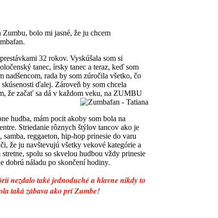
 Zumbu, bolo mi jasné, že ju chcem
umbafan.
prestávkami 32 rokov. Vyskúšala som si
oločenský tanec, írsky tanec a teraz, keď som
nadšencom, rada by som zúročila všetko, čo
e skúsenosti ďalej. Zároveň by som chcela
m, že začať sa dá v každom veku, na
ZUMBU
ne hudba, mám pocit akoby som bola na
centre. Striedanie rôznych štýlov tancov ako je
 samba, reggaeton, hip-hop prinesie do varu
, že ju navštevujú všetky vekové kategórie a
 stretne, spolu so skvelou hudbou vždy prinesie
ne dobrú náladu po skončení hodiny.
órií nezdalo také jednoduché a hlavne nikdy to
ola taká zábava ako pri Zumbe!